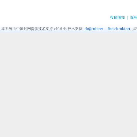
投稿须知
|
版
本系统由中国知网提供技术支持
v10.6.44
技术支持:
cb@cnki.net
find.cb.cnki.net
温